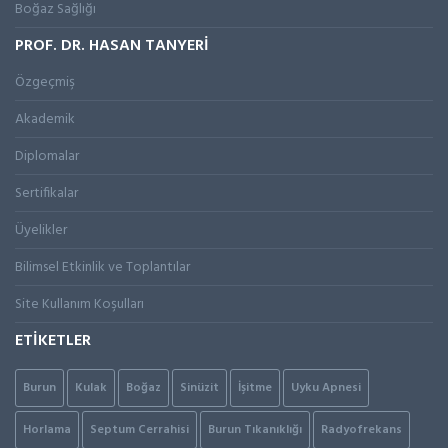
Boğaz Sağlığı
PROF. DR. HASAN TANYERİ
Özgeçmiş
Akademik
Diplomalar
Sertifikalar
Üyelikler
Bilimsel Etkinlik ve Toplantılar
Site Kullanım Koşulları
ETİKETLER
Burun
Kulak
Boğaz
Sinüzit
İşitme
Uyku Apnesi
Horlama
Septum Cerrahisi
Burun Tıkanıklığı
Radyofrekans