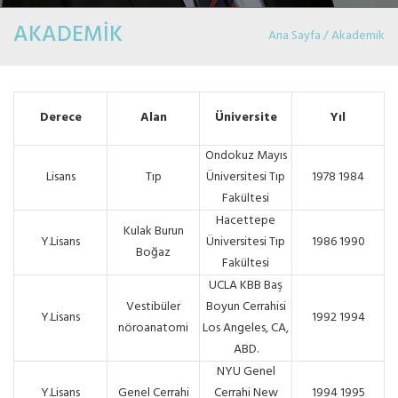
AKADEMİK
Ana Sayfa / Akademik
Derece
Alan
Üniversite
Yıl
Ondokuz Mayıs
Lisans
Tıp
Üniversitesi Tıp
1978 1984
Fakültesi
Hacettepe
Kulak Burun
Y.Lisans
Üniversitesi Tıp
1986 1990
Boğaz
Fakültesi
UCLA KBB Baş
Vestibüler
Boyun Cerrahisi
Y.Lisans
1992 1994
nöroanatomi
Los Angeles, CA,
ABD.
NYU Genel
Y.Lisans
Genel Cerrahi
Cerrahi New
1994 1995