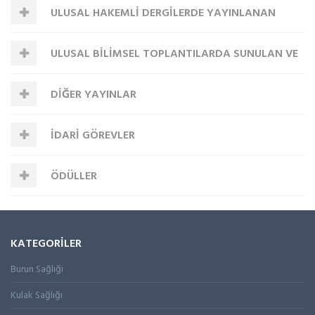
ULUSAL HAKEMLİ DERGİLERDE YAYINLANAN
BÖLÜMLER
BASILAN BİLDİRİLER
ULUSAL BİLİMSEL TOPLANTILARDA SUNULAN VE
MAKALELER
DİĞER YAYINLAR
BİLDİRİ KİTABINDA BASILAN BİLDİRİLER
İDARİ GÖREVLER
ÖDÜLLER
KATEGORİLER
Burun Sağlığı
Kulak Sağlığı