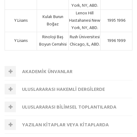
York, NY, ABD.
Lenox Hill
Kulak Burun
Y.Lisans
Hastahanesi New
1995 1996
Boğaz
York, NY, ABD.
Rinoloji Baş
Rush Üniversitesi
Y.Lisans
1996 1999
Boyun Cerrahisi
Chicago, IL, ABD.
AKADEMİK ÜNVANLAR
ULUSLARARASI HAKEMLİ DERGİLERDE
ULUSLARARASI BİLİMSEL TOPLANTILARDA
YAYINLANAN MAKALELER
YAZILAN KİTAPLAR VEYA KİTAPLARDA
SUNULAN VE BİLDİRİ KİTABINDA (PROCEEDINGS)