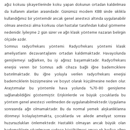
ağız kokusu şikayetlerinde koku yapan dokunun ortadan kaldırılması
da kullanım alanları arasındadır. Günümüz modern KBB sinde sıklıkla
kullandığımız bir yöntemdir ancak genel anestezi altında uygulanabilir
olması anestezi alma korkusu olan hastalar tarafından kabul görmeme
nedenidir. İyileşme 2 gün sürer ve ağrı klasik yönteme nazaran belirgin
ölçüde azdır.
Somnus radyofrekans yöntemi: Radyofrekans yöntemi klasik
ameliyatların dezavantajlarını ortadan kaldırmaktadır. Havayolunda
genişlemeyi sağlarken, bu işi ağrısız başarmaktadır. Radyofrekans
enerjisi veren bir Somnus adlı cihaza bağlı iğne bademciklere
batırılmaktadır. Bu iğne yoluyla verilen radyofrekans enerjisi
bademciklerin büzüşmesine ve boyut olarak küçülmesine neden olur.
Araştırmalar bu yöntemle hava yolunda %70-80 genişleme
sağlanabildiğini göstermiştir. Erişkinlerde ve büyük çocuklarda bu
yöntem genel anestezi verilmeden de uygulanabilmektedir. Uygulama
sonrasında ağrı olmamaktadır. Bu da normal yemek alışkanlıklarına
dönmeyi kolaylaştırmakta, çocuklarda ve ailede ameliyat sonrası
huzursuzlukları önlemektedir. Hastalıklı olmayan ancak büyük olan