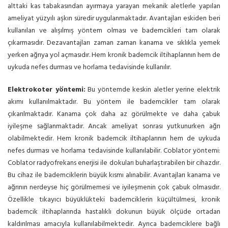
alttaki kas tabakasından ayırmaya yarayan mekanik aletlerle yapılan
ameliyat yüzyılı aşkın süredir uygulanmaktadır. Avantajları eskiden beri
kullanılan ve alışılmış yöntem olması ve bademcikleri tam olarak
çıkarmasıdır. Dezavantajları zaman zaman kanama ve sıklıkla yemek
yerken ağrıya yol açmasıdır. Hem kronik bademcik iltihaplarının hem de
uykuda nefes durması ve horlama tedavisinde kullanılır.
Elektrokoter yöntemi:
Bu yöntemde keskin aletler yerine elektrik
akımı kullanılmaktadır. Bu yöntem ile bademcikler tam olarak
çıkarılmaktadır. Kanama çok daha az görülmekte ve daha çabuk
iyileşme sağlanmaktadır. Ancak ameliyat sonrası yutkunurken ağrı
olabilmektedir. Hem kronik bademcik iltihaplarının hem de uykuda
nefes durması ve horlama tedavisinde kullanılabilir. Coblator yöntemi:
Coblator radyofrekans enerjisi ile dokuları buharlaştırabilen bir cihazdır.
Bu cihaz ile bademciklerin büyük kısmı alınabilir. Avantajları kanama ve
ağrının nerdeyse hiç görülmemesi ve iyileşmenin çok çabuk olmasıdır.
Özellikle tıkayıcı büyüklükteki bademciklerin küçültülmesi, kronik
bademcik iltihaplarında hastalıklı dokunun büyük ölçüde ortadan
kaldırılması amacıyla kullanılabilmektedir. Ayrıca bademciklere bağlı