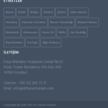
ETİKETLER
Burun
Kulak
Boğaz
Sinüzit
İşitme
Uyku Apnesi
Horlama
Septum Cerrahisi
Burun Tıkanıklığı
Radyofrekans
Bademcik
Deviasyon
Geniz Eti
Reflü
Ses Kısıklığı
Baş Dönmesi
Vertigo
Ağız Kokusu
İLETİŞİM
Fulya Mahallesi Yeşilçimen Sokak No:12
Polat Tower Residence Ofis Katı 443
34360 İstanbul
Telefon : +90 212 266 75 31
Email :
info@drhasantanyeri.com
Copyright @ 2016. Prof. Dr. Hasan Tanyeri.