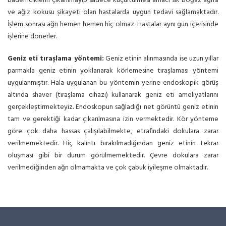
bademciklerin çıkarılmayıp sadece küçültülmesi amacı sık boğaz ağrısı
ve ağız kokusu şikayeti olan hastalarda uygun tedavi sağlamaktadır.
İşlem sonrası ağrı hemen hemen hiç olmaz. Hastalar aynı gün içerisinde
işlerine dönerler.
Geniz eti tıraşlama yöntemi:
Geniz etinin alınmasında ise uzun yıllar
parmakla geniz etinin yoklanarak körlemesine tıraşlaması yöntemi
uygulanmıştır. Hala uygulanan bu yöntemin yerine endoskopik görüş
altında shaver (tıraşlama cihazı) kullanarak geniz eti ameliyatlarını
gerçekleştirmekteyiz. Endoskopun sağladığı net görüntü geniz etinin
tam ve gerektiği kadar çıkarılmasına izin vermektedir. Kör yönteme
göre çok daha hassas çalışılabilmekte, etrafindaki dokulara zarar
verilmemektedir. Hiç kalıntı bırakılmadığından geniz etinin tekrar
oluşması gibi bir durum görülmemektedir. Çevre dokulara zarar
verilmediğinden ağrı olmamakta ve çok çabuk iyileşme olmaktadır.