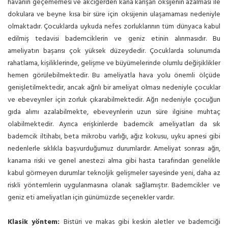
havanın geçememesi ve akciğerden kana karışan oksijenin azalması ile
dokulara ve beyne kısa bir süre için oksijenin ulaşamaması nedeniyle
olmaktadır. Çocuklarda uykuda nefes zorluklarının tüm dünyaca kabul
edilmiş tedavisi bademciklerin ve geniz etinin alınmasıdır. Bu
ameliyatın başarısı çok yüksek düzeydedir. Çocuklarda solunumda
rahatlama, kişiliklerinde, gelişme ve büyümelerinde olumlu değişiklikler
hemen görülebilmektedir. Bu ameliyatla hava yolu önemli ölçüde
genişletilmektedir, ancak ağrılı bir ameliyat olması nedeniyle çocuklar
ve ebeveynler için zorluk çıkarabilmektedir. Ağrı nedeniyle çocuğun
gıda alımı azalabilmekte, ebeveynlerin uzun süre ilgisine muhtaç
olabilmektedir. Ayrıca erişkinlerde bademcik ameliyatları da sık
bademcik iltihabı, beta mikrobu varlığı, ağız kokusu, uyku apnesi gibi
nedenlerle sıklıkla başvurduğumuz durumlardır. Ameliyat sonrası ağrı,
kanama riski ve genel anestezi alma gibi hasta tarafından genelikle
kabul görmeyen durumlar teknoljik gelişmeler sayesinde yeni, daha az
riskli yöntemlerin uygulanmasına olanak sağlamıştır. Bademcikler ve
geniz eti ameliyatları için günümüzde seçenekler vardır.
Klasik yöntem:
Bistüri ve makas gibi keskin aletler ve bademciği