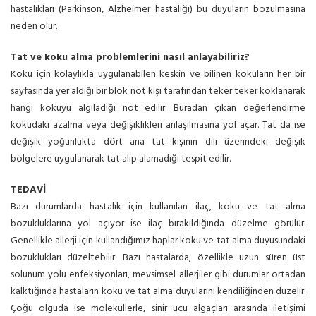
hastalıkları (Parkinson, Alzheimer hastalığı) bu duyuların bozulmasına
neden olur.
Tat ve koku alma problemlerini nasıl anlayabiliriz?
Koku için kolaylıkla uygulanabilen keskin ve bilinen kokuların her bir
sayfasında yer aldığı bir blok not kişi tarafından teker teker koklanarak
hangi kokuyu algıladığı not edilir. Buradan çıkan değerlendirme
kokudaki azalma veya değişiklikleri anlaşılmasına yol açar. Tat da ise
değişik yoğunlukta dört ana tat kişinin dili üzerindeki değişik
bölgelere uygulanarak tat alıp alamadığı tespit edilir.
TEDAVİ
Bazı durumlarda hastalık için kullanılan ilaç, koku ve tat alma
bozukluklarına yol açıyor ise ilaç bırakıldığında düzelme görülür.
Genellikle allerji için kullandığımız haplar koku ve tat alma duyusundaki
bozuklukları düzeltebilir. Bazı hastalarda, özellikle uzun süren üst
solunum yolu enfeksiyonları, mevsimsel allerjiler gibi durumlar ortadan
kalktığında hastaların koku ve tat alma duyularını kendiliğinden düzelir.
Çoğu olguda ise moleküllerle, sinir ucu algaçları arasında iletişimi