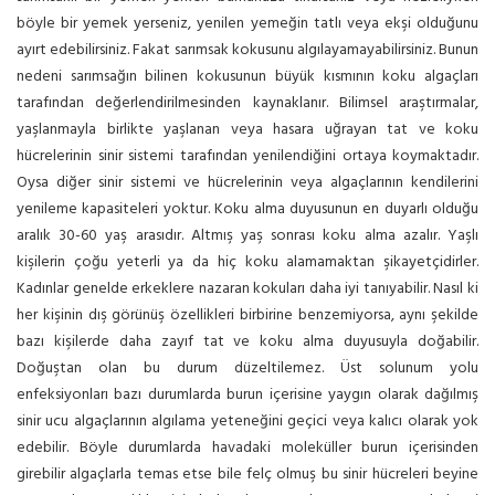
böyle bir yemek yerseniz, yenilen yemeğin tatlı veya ekşi olduğunu
ayırt edebilirsiniz. Fakat sarımsak kokusunu algılayamayabilirsiniz. Bunun
nedeni sarımsağın bilinen kokusunun büyük kısmının koku algaçları
tarafından değerlendirilmesinden kaynaklanır. Bilimsel araştırmalar,
yaşlanmayla birlikte yaşlanan veya hasara uğrayan tat ve koku
hücrelerinin sinir sistemi tarafından yenilendiğini ortaya koymaktadır.
Oysa diğer sinir sistemi ve hücrelerinin veya algaçlarının kendilerini
yenileme kapasiteleri yoktur. Koku alma duyusunun en duyarlı olduğu
aralık 30-60 yaş arasıdır. Altmış yaş sonrası koku alma azalır. Yaşlı
kişilerin çoğu yeterli ya da hiç koku alamamaktan şikayetçidirler.
Kadınlar genelde erkeklere nazaran kokuları daha iyi tanıyabilir. Nasıl ki
her kişinin dış görünüş özellikleri birbirine benzemiyorsa, aynı şekilde
bazı kişilerde daha zayıf tat ve koku alma duyusuyla doğabilir.
Doğuştan olan bu durum düzeltilemez. Üst solunum yolu
enfeksiyonları bazı durumlarda burun içerisine yaygın olarak dağılmış
sinir ucu algaçlarının algılama yeteneğini geçici veya kalıcı olarak yok
edebilir. Böyle durumlarda havadaki moleküller burun içerisinden
girebilir algaçlarla temas etse bile felç olmuş bu sinir hücreleri beyine