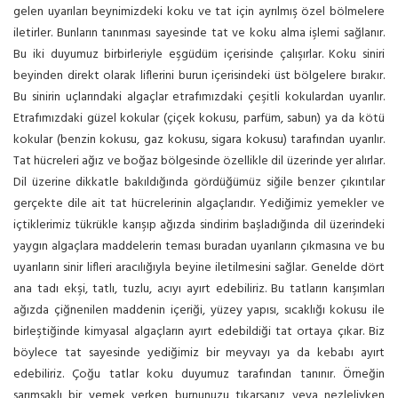
gelen uyarıları beynimizdeki koku ve tat için ayrılmış özel bölmelere
iletirler. Bunların tanınması sayesinde tat ve koku alma işlemi sağlanır.
Bu iki duyumuz birbirleriyle eşgüdüm içerisinde çalışırlar. Koku siniri
beyinden direkt olarak liflerini burun içerisindeki üst bölgelere bırakır.
Bu sinirin uçlarındaki algaçlar etrafımızdaki çeşitli kokulardan uyarılır.
Etrafımızdaki güzel kokular (çiçek kokusu, parfüm, sabun) ya da kötü
kokular (benzin kokusu, gaz kokusu, sigara kokusu) tarafından uyarılır.
Tat hücreleri ağız ve boğaz bölgesinde özellikle dil üzerinde yer alırlar.
Dil üzerine dikkatle bakıldığında gördüğümüz siğile benzer çıkıntılar
gerçekte dile ait tat hücrelerinin algaçlarıdır. Yediğimiz yemekler ve
içtiklerimiz tükrükle karışıp ağızda sindirim başladığında dil üzerindeki
yaygın algaçlara maddelerin teması buradan uyarıların çıkmasına ve bu
uyarıların sinir lifleri aracılığıyla beyine iletilmesini sağlar. Genelde dört
ana tadı ekşi, tatlı, tuzlu, acıyı ayırt edebiliriz. Bu tatların karışımları
ağızda çiğnenilen maddenin içeriği, yüzey yapısı, sıcaklığı kokusu ile
birleştiğinde kimyasal algaçların ayırt edebildiği tat ortaya çıkar. Biz
böylece tat sayesinde yediğimiz bir meyvayı ya da kebabı ayırt
edebiliriz. Çoğu tatlar koku duyumuz tarafından tanınır. Örneğin
sarımsaklı bir yemek yerken burnunuzu tıkarsanız veya nezleliyken