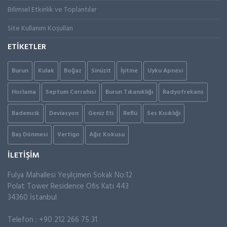
Bilimsel Etkinlik ve Toplantılar
Site Kullanım Koşulları
ETİKETLER
Burun
Kulak
Boğaz
Sinüzit
İşitme
Uyku Apnesi
Horlama
Septum Cerrahisi
Burun Tıkanıklığı
Radyofrekans
Bademcik
Deviasyon
Geniz Eti
Reflü
Ses Kısıklığı
Baş Dönmesi
Vertigo
Ağız Kokusu
İLETİŞİM
Fulya Mahallesi Yeşilçimen Sokak No:12
Polat Tower Residence Ofis Katı 443
34360 İstanbul
Telefon : +90 212 266 75 31