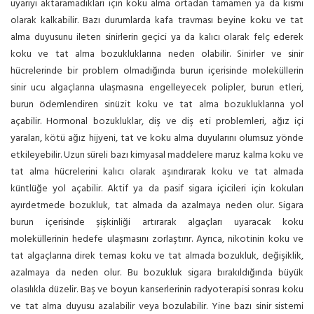
uyarıyı aktaramadıkları için koku alma ortadan tamamen ya da kısmi
olarak kalkabilir. Bazı durumlarda kafa travması beyine koku ve tat
alma duyusunu ileten sinirlerin geçici ya da kalıcı olarak felç ederek
koku ve tat alma bozukluklarına neden olabilir. Sinirler ve sinir
hücrelerinde bir problem olmadığında burun içerisinde moleküllerin
sinir ucu algaçlarına ulaşmasına engelleyecek polipler, burun etleri,
burun ödemlendiren sinüzit koku ve tat alma bozukluklarına yol
açabilir. Hormonal bozukluklar, diş ve diş eti problemleri, ağız içi
yaraları, kötü ağız hijyeni, tat ve koku alma duyularını olumsuz yönde
etkileyebilir. Uzun süreli bazı kimyasal maddelere maruz kalma koku ve
tat alma hücrelerini kalıcı olarak aşındırarak koku ve tat almada
küntlüğe yol açabilir. Aktif ya da pasif sigara içicileri için kokuları
ayırdetmede bozukluk, tat almada da azalmaya neden olur. Sigara
burun içerisinde şişkinliği artırarak algaçları uyaracak koku
moleküllerinin hedefe ulaşmasını zorlaştırır. Ayrıca, nikotinin koku ve
tat algaçlarına direk teması koku ve tat almada bozukluk, değişiklik,
azalmaya da neden olur. Bu bozukluk sigara bırakıldığında büyük
olasılıkla düzelir. Baş ve boyun kanserlerinin radyoterapisi sonrası koku
ve tat alma duyusu azalabilir veya bozulabilir. Yine bazı sinir sistemi