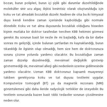
bozan, burun polipleri, burun içi şişlik gibi durumlar düzeltildiğinde
moleküller sinir ucu algaç ilişkisi kesintisiz olarak oluşturulduğu için
koku ve tat almadaki bozukluk düzelir. Nadiren de olsa bu iki kimyasal
duyu kendi kendine zaman içerisinde kaybolduğu gibi normale
dönebilir. Koku ve tat alma duyusunda bozukluk olduğunu hisseden
kişinin mutlaka bir doktor tarafından tercihen KBB hekimini görmesi
gerekir. Bu sorunun basit bir nezle ile mi başladığı, kafa da bir darbe
sonrası mı geliştiği, içinde bulunan şartlardan mı kaynaklandığı, burun
tıkanıklığı ile ilgisinin olup olmadığı, hem size hem de doktorunuza
sorunu çözme yolunda yardımcı olacaktır. Bu bozukluğun zaman
zaman düzelip düzelmediği, mevsimsel değişiklik gösterip
göstermediği de, mevsimsel allerji gibi nedenlerin üzerine gidilmesinde
yardımcı olacaktır. Uzman KBB doktorunuz kapsamlı muayeneyi
takiben gerekiyorsa koku ve tat duyusu testlerini uygular.
Komputerize tomografi (BT) ya da magnetik rezonans (MRI)
görüntülemesi gibi daha ileride radyolojik tetkikler de isteyebilir. Bu
testlerin sonucunda bazen basit tıbbi tedaviler sorunun çözülmesine
neden olur.