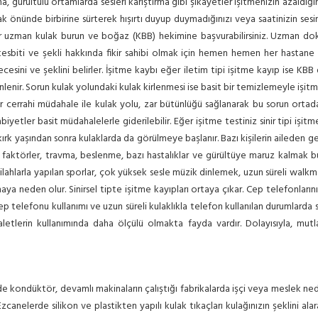
a, gürültülü ortamlarda sesleri karıştırma gibi şikayetler işitmenizin azaldığı
lak önünde birbirine sürterek hışırtı duyup duymadığınızı veya saatinizin se
in bir uzman kulak burun ve boğaz (KBB) hekimine başvurabilirsiniz. Uzman 
nın tesbiti ve şekli hakkında fikir sahibi olmak için hemen hemen her hasta
cesini ve şeklini belirler. İşitme kaybı eğer iletim tipi işitme kayıp ise KB
enlenir. Sorun kulak yolundaki kulak kirlenmesi ise basit bir temizlemeyle işit
r cerrahi müdahale ile kulak yolu, zar bütünlüğü sağlanarak bu sorun ortad
abiyetler basit müdahalelerle giderilebilir. Eğer işitme testiniz sinir tipi iş
kırk yaşından sonra kulaklarda da görülmeye başlanır. Bazı kişilerin aileden get
faktörler, travma, beslenme, bazı hastalıklar ve gürültüye maruz kalmak bu
 silahlarla yapılan sporlar, çok yüksek sesle müzik dinlemek, uzun süreli walkma
 neden olur. Sinirsel tipte işitme kayıpları ortaya çıkar. Cep telefonlarının
 telefonu kullanımı ve uzun süreli kulaklıkla telefon kullanılan durumlarda sin
k aletlerin kullanımında daha ölçülü olmakta fayda vardır. Dolayısıyla, 
rde kondüktör, devamlı makinaların çalıştığı fabrikalarda işçi veya meslek ne
canelerde silikon ve plastikten yapılı kulak tıkaçları kulağınızın şeklini ala