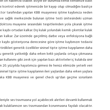
nın ön habercisi olabilir. Böyle bir durumda kendi kendinize basit
sini kontrol ederek işitmenizde bir kayıp olup olmadığını basitçe
doktor tarafından yapılan KBB muayenesi işitme kaybınıza neden
ne ve sağlık merkezinde bulunan işitme testi ünitesindeki uzman
B doktoru muayene sırasındaki tespitlerinden yola çıkarak işitme
me kaybı ortadan kalkar. Dış kulak yolundaki kemik çıkıntılar kulak
an kalkar. Zar üzerinde geçirilmiş darbe veya enfeksiyona bağlı
itme kaybı gösteriyorsa derecesine göre işitme kaybınızın tedavisi
irdikleri genetik özellikler sinirsel tipte işitme kayıplarının daha
 genetik yatkınlığı daha erken kırklı yaşlarda ortaya çıkmasına
n kullanımı gibi zevk için yapılan bazı aktiviteler iç kulakda sinir
 20. yüzyılda hayatımıza girmesi ile henüz elimizde yeterli veri
irsel tipte işitme kayıplarının ileri yaşlardan daha erken yaşlara
mutlaka KBB muayenesi ve genel check up'dan geçme sorunların
deniyle ses travmasına yol açabilecek aletleri devamlı kullanmak
rak kulaklarınızın ses travmasından korunmasına faydalı olacaktır.