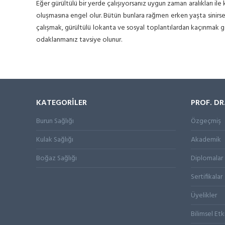
Eğer gürültülü bir yerde çalışıyorsanız uygun zaman aralıkları il
oluşmasına engel olur. Bütün bunlara rağmen erken yaşta sinirse
çalışmak, gürültülü lokanta ve sosyal toplantılardan kaçınmak ge
odaklanmanız tavsiye olunur.
KATEGORİLER
PROF. DR
Burun Sağlığı
Özgeçmiş
Kulak Sağlığı
Akademik
Boğaz Sağlığı
Diplomalar
Sertifikalar
Üyelikler
Bilimsel Etk