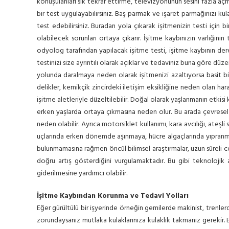
konuşulanları sık tekrar ettirme, televizyonunun sesini fazla açm
bir test uygulayabilirsiniz. Baş parmak ve işaret parmağınızı ku
test edebilirsiniz. Buradan yola çıkarak işitmenizin testi iç
olabilecek sorunları ortaya çıkarır. İşitme kaybınızın varlığı
odyolog tarafından yapılacak işitme testi, işitme kaybının dere
testinizi size ayrıntılı olarak açıklar ve tedaviniz buna göre düz
yolunda daralmaya neden olarak işitmenizi azaltıyorsa basit bi
delikler, kemikçik zincirdeki iletişim eksikliğine neden olan har
işitme aletleriyle düzeltilebilir. Doğal olarak yaşlanmanın etkisi 
erken yaşlarda ortaya çıkmasına neden olur. Bu arada çevresel 
neden olabilir. Ayrıca motorsiklet kullanımı, kara avcılığı, ateşli
uçlarında erken dönemde aşınmaya, hücre algaçlarında yıpranmaya
bulunmamasına rağmen öncül bilimsel araştırmalar, uzun süreli cep
doğru artış gösterdiğini vurgulamaktadır. Bu gibi teknoloji
giderilmesine yardımcı olabilir.
İşitme Kaybından Korunma ve Tedavi Yolları
Eğer gürültülü bir işyerinde örneğin gemilerde makinist, trenle
zorundaysanız mutlaka kulaklarınıza kulaklık takmanız gerekir. Ez