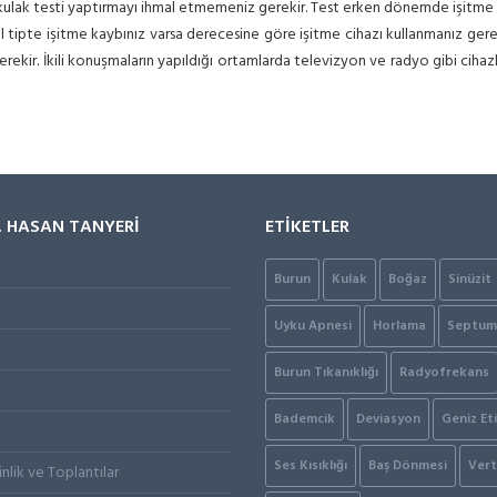
e kulak testi yaptırmayı ihmal etmemeniz gerekir. Test erken dönemde işitme k
l tipte işitme kaybınız varsa derecesine göre işitme cihazı kullanmanız ger
rekir. İkili konuşmaların yapıldığı ortamlarda televizyon ve radyo gibi ciha
. HASAN TANYERİ
ETİKETLER
Burun
Kulak
Boğaz
Sinüzit
Uyku Apnesi
Horlama
Septum 
Burun Tıkanıklığı
Radyofrekans
Bademcik
Deviasyon
Geniz Eti
Ses Kısıklığı
Baş Dönmesi
Vert
inlik ve Toplantılar