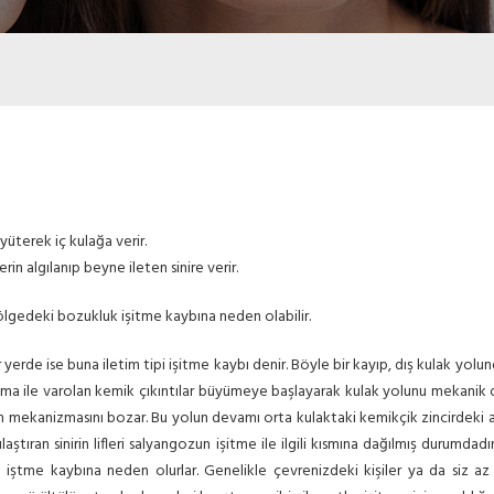
yüterek iç kulağa verir.
n algılanıp beyne ileten sinire verir.
bölgedeki bozukluk işitme kaybına neden olabilir.
 yerde ise buna iletim tipi işitme kaybı denir. Böyle bir kayıp, dış kulak yolu
lanma ile varolan kemik çıkıntılar büyümeye başlayarak kulak yolunu mekanik ola
im mekanizmasını bozar. Bu yolun devamı orta kulaktaki kemikçik zincirdeki ak
aştıran sinirin lifleri salyangozun işitme ile ilgili kısmına dağılmış durumdadır.
de iştme kaybına neden olurlar. Genelikle çevrenizdeki kişiler ya da siz az i