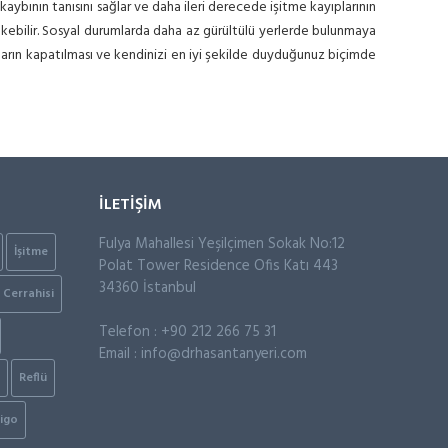
aybının tanısını sağlar ve daha ileri derecede işitme kayıplarının
ekebilir. Sosyal durumlarda daha az gürültülü yerlerde bulunmaya
zların kapatılması ve kendinizi en iyi şekilde duyduğunuz biçimde
İLETİŞİM
Fulya Mahallesi Yeşilçimen Sokak No:12
İşitme
Polat Tower Residence Ofis Katı 443
34360 İstanbul
Cerrahisi
Telefon : +90 212 266 75 31
Email :
info@drhasantanyeri.com
Reflü
igo