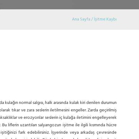
Ana Sayfa / İşitme Kaybı
nda kulağın normal salgısı, halk arasında kulak kiri denilen durumun
rak tıkar ve zara seslerin iletilmesini engeller. Zarda geçirilmiş
saklıklar ve erozyonlar seslerin iç kulağa iletimini engelleyerek
 Bu liflerin uzantıları salyangozun işitme ile ilgili kısmında hücre
şitiğinizi fark edebilirsiniz. İşyerinde veya arkadaş çevresinde