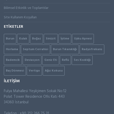
Bilimsel Etkinlik ve Toplantılar
Site Kullanım Koşulları
ETİKETLER
Burun
Kulak
Boğaz
Sinüzit
İşitme
Uyku Apnesi
Horlama
Septum Cerrahisi
Burun Tıkanıklığı
Radyofrekans
Bademcik
Deviasyon
Geniz Eti
Reflü
Ses Kısıklığı
Baş Dönmesi
Vertigo
Ağız Kokusu
İLETİŞİM
Fulya Mahallesi Yeşilçimen Sokak No:12
Polat Tower Residence Ofis Katı 443
34360 İstanbul
Telefon : +90 212 266 75 31