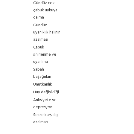
Gündüz çok
çabuk uykuya
dalma
Gündüz
uyanıklık halinin
azalması
Çabuk
sinirlenme ve
uyarılma
Sabah
başağrıları
Unutkanlık
Huy değişikliği
Anksiyete ve
depresyon
Sekse karşı ilgi
azalması