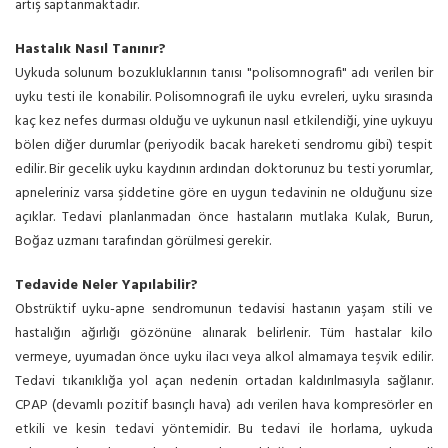
artış saptanmaktadır.
Hastalık Nasıl Tanınır?
Uykuda solunum bozukluklarının tanısı "polisomnografi" adı verilen bir
uyku testi ile konabilir. Polisomnografi ile uyku evreleri, uyku sırasında
kaç kez nefes durması olduğu ve uykunun nasıl etkilendiği, yine uykuyu
bölen diğer durumlar (periyodik bacak hareketi sendromu gibi) tespit
edilir. Bir gecelik uyku kaydının ardından doktorunuz bu testi yorumlar,
apneleriniz varsa şiddetine göre en uygun tedavinin ne olduğunu size
açıklar. Tedavi planlanmadan önce hastaların mutlaka Kulak, Burun,
Boğaz uzmanı tarafından görülmesi gerekir.
Tedavide Neler Yapılabilir?
Obstrüktif uyku-apne sendromunun tedavisi hastanın yaşam stili ve
hastalığın ağırlığı gözönüne alınarak belirlenir. Tüm hastalar kilo
vermeye, uyumadan önce uyku ilacı veya alkol almamaya teşvik edilir.
Tedavi tıkanıklığa yol açan nedenin ortadan kaldırılmasıyla sağlanır.
CPAP (devamlı pozitif basınçlı hava) adı verilen hava kompresörler en
etkili ve kesin tedavi yöntemidir. Bu tedavi ile horlama, uykuda