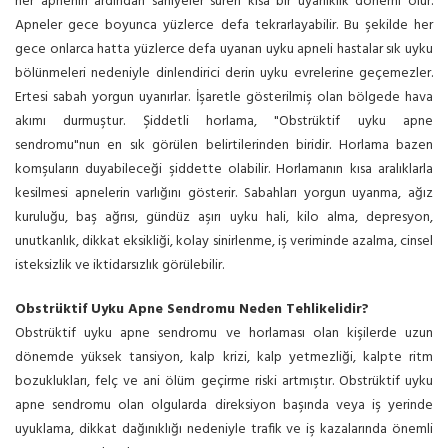
her apnenin ardından saniyeler süren kısa bir uyanıklık dönemi olur.
Apneler gece boyunca yüzlerce defa tekrarlayabilir. Bu şekilde her
gece onlarca hatta yüzlerce defa uyanan uyku apneli hastalar sık uyku
bölünmeleri nedeniyle dinlendirici derin uyku evrelerine geçemezler.
Ertesi sabah yorgun uyanırlar. İşaretle gösterilmiş olan bölgede hava
akımı durmuştur. Şiddetli horlama, "Obstrüktif uyku apne
sendromu"nun en sık görülen belirtilerinden biridir. Horlama bazen
komşuların duyabileceği şiddette olabilir. Horlamanın kısa aralıklarla
kesilmesi apnelerin varlığını gösterir. Sabahları yorgun uyanma, ağız
kuruluğu, baş ağrısı, gündüz aşırı uyku hali, kilo alma, depresyon,
unutkanlık, dikkat eksikliği, kolay sinirlenme, iş veriminde azalma, cinsel
isteksizlik ve iktidarsızlık görülebilir.
Obstrüktif Uyku Apne Sendromu Neden Tehlikelidir?
Obstrüktif uyku apne sendromu ve horlaması olan kişilerde uzun
dönemde yüksek tansiyon, kalp krizi, kalp yetmezliği, kalpte ritm
bozuklukları, felç ve ani ölüm geçirme riski artmıştır. Obstrüktif uyku
apne sendromu olan olgularda direksiyon başında veya iş yerinde
uyuklama, dikkat dağınıklığı nedeniyle trafik ve iş kazalarında önemli