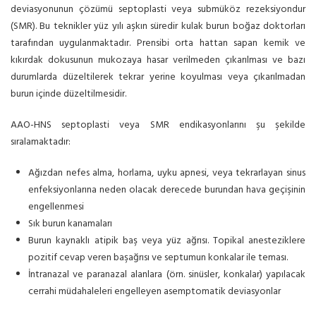
deviasyonunun çözümü septoplasti veya submüköz rezeksiyondur
(SMR). Bu teknikler yüz yılı aşkın süredir kulak burun boğaz doktorları
tarafından uygulanmaktadır. Prensibi orta hattan sapan kemik ve
kıkırdak dokusunun mukozaya hasar verilmeden çıkarılması ve bazı
durumlarda düzeltilerek tekrar yerine koyulması veya çıkarılmadan
burun içinde düzeltilmesidir.
AAO-HNS septoplasti veya SMR endikasyonlarını şu şekilde
sıralamaktadır:
Ağızdan nefes alma, horlama, uyku apnesi, veya tekrarlayan sinus
enfeksiyonlarına neden olacak derecede burundan hava geçişinin
engellenmesi
Sık burun kanamaları
Burun kaynaklı atipik baş veya yüz ağrısı. Topikal anesteziklere
pozitif cevap veren başağrısı ve septumun konkalar ile teması.
İntranazal ve paranazal alanlara (örn. sinüsler, konkalar) yapılacak
cerrahi müdahaleleri engelleyen asemptomatik deviasyonlar