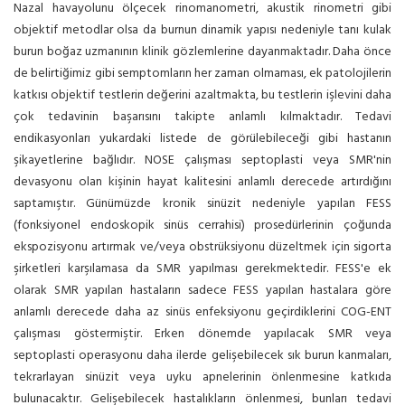
Nazal havayolunu ölçecek rinomanometri, akustik rinometri gibi
objektif metodlar olsa da burnun dinamik yapısı nedeniyle tanı kulak
burun boğaz uzmanının klinik gözlemlerine dayanmaktadır. Daha önce
de belirtiğimiz gibi semptomların her zaman olmaması, ek patolojilerin
katkısı objektif testlerin değerini azaltmakta, bu testlerin işlevini daha
çok tedavinin başarısını takipte anlamlı kılmaktadır. Tedavi
endikasyonları yukardaki listede de görülebileceği gibi hastanın
şikayetlerine bağlıdır. NOSE çalışması septoplasti veya SMR'nin
devasyonu olan kişinin hayat kalitesini anlamlı derecede artırdığını
saptamıştır. Günümüzde kronik sinüzit nedeniyle yapılan FESS
(fonksiyonel endoskopik sinüs cerrahisi) prosedürlerinin çoğunda
ekspozisyonu artırmak ve/veya obstrüksiyonu düzeltmek için sigorta
şirketleri karşılamasa da SMR yapılması gerekmektedir. FESS'e ek
olarak SMR yapılan hastaların sadece FESS yapılan hastalara göre
anlamlı derecede daha az sinüs enfeksiyonu geçirdiklerini COG-ENT
çalışması göstermiştir. Erken dönemde yapılacak SMR veya
septoplasti operasyonu daha ilerde gelişebilecek sık burun kanmaları,
tekrarlayan sinüzit veya uyku apnelerinin önlenmesine katkıda
bulunacaktır. Gelişebilecek hastalıkların önlenmesi, bunları tedavi