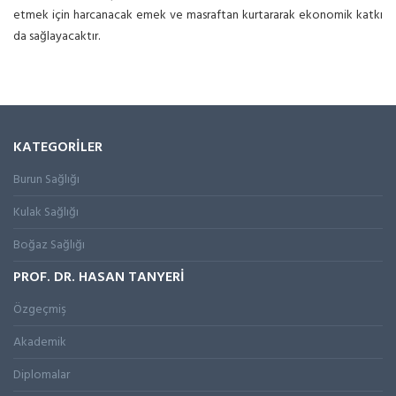
etmek için harcanacak emek ve masraftan kurtararak ekonomik katkı
da sağlayacaktır.
KATEGORİLER
Burun Sağlığı
Kulak Sağlığı
Boğaz Sağlığı
PROF. DR. HASAN TANYERİ
Özgeçmiş
Akademik
Diplomalar