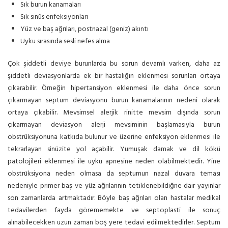
Sık burun kanamaları
Sık sinüs enfeksiyonları
Yüz ve baş ağrıları, postnazal (geniz) akıntı
Uyku sırasında sesli nefes alma
Çok şiddetli deviye burunlarda bu sorun devamlı varken, daha az
şiddetli deviasyonlarda ek bir hastalığın eklenmesi sorunları ortaya
çıkarabilir. Örneğin hipertansiyon eklenmesi ile daha önce sorun
çıkarmayan septum deviasyonu burun kanamalarının nedeni olarak
ortaya çıkabilir. Mevsimsel alerjik rinitte mevsim dışında sorun
çıkarmayan deviasyon alerji mevsiminin başlamasıyla burun
obstrüksiyonuna katkıda bulunur ve üzerine enfeksiyon eklenmesi ile
tekrarlayan sinüzite yol açabilir. Yumuşak damak ve dil kökü
patolojileri eklenmesi ile uyku apnesine neden olabilmektedir. Yine
obstrüksiyona neden olmasa da septumun nazal duvara teması
nedeniyle primer baş ve yüz ağrılarının tetiklenebildiğne dair yayınlar
son zamanlarda artmaktadır. Böyle baş ağrıları olan hastalar medikal
tedavilerden fayda görememekte ve septoplasti ile sonuç
alınabilecekken uzun zaman boş yere tedavi edilmektedirler. Septum