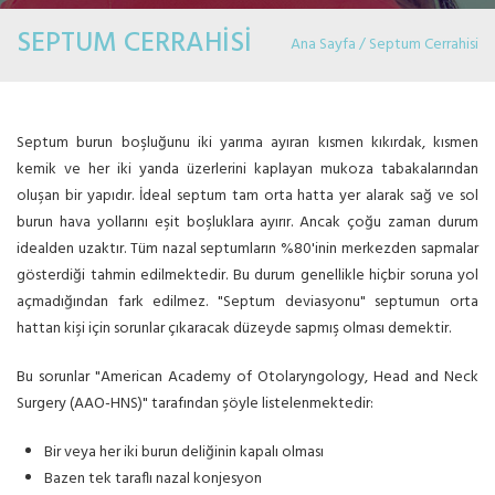
SEPTUM CERRAHİSİ
Ana Sayfa / Septum Cerrahisi
Septum burun boşluğunu iki yarıma ayıran kısmen kıkırdak, kısmen
kemik ve her iki yanda üzerlerini kaplayan mukoza tabakalarından
oluşan bir yapıdır. İdeal septum tam orta hatta yer alarak sağ ve sol
burun hava yollarını eşit boşluklara ayırır. Ancak çoğu zaman durum
idealden uzaktır. Tüm nazal septumların %80'inin merkezden sapmalar
gösterdiği tahmin edilmektedir. Bu durum genellikle hiçbir soruna yol
açmadığından fark edilmez. "Septum deviasyonu" septumun orta
hattan kişi için sorunlar çıkaracak düzeyde sapmış olması demektir.
Bu sorunlar "American Academy of Otolaryngology, Head and Neck
Surgery (AAO-HNS)" tarafından şöyle listelenmektedir:
Bir veya her iki burun deliğinin kapalı olması
Bazen tek taraflı nazal konjesyon