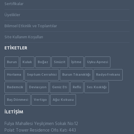
Sertifikalar
Üyelikler
Bilimsel Etkinlik ve Toplantılar
Site Kullanım Koşulları
ETİKETLER
Burun
Kulak
Boğaz
Sinüzit
İşitme
Uyku Apnesi
Horlama
Septum Cerrahisi
Burun Tıkanıklığı
Radyofrekans
Bademcik
Deviasyon
Geniz Eti
Reflü
Ses Kısıklığı
Baş Dönmesi
Vertigo
Ağız Kokusu
İLETİŞİM
Fulya Mahallesi Yeşilçimen Sokak No:12
Polat Tower Residence Ofis Katı 443