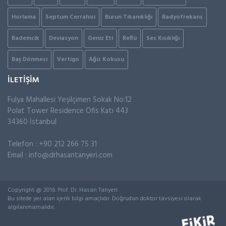
Horlama
Septum Cerrahisi
Burun Tıkanıklığı
Radyofrekans
Bademcik
Deviasyon
Geniz Eti
Reflü
Ses Kısıklığı
Baş Dönmesi
Vertigo
Ağız Kokusu
İLETİŞİM
Fulya Mahallesi Yeşilçimen Sokak No:12
Polat Tower Residence Ofis Katı 443
34360 İstanbul
Telefon : +90 212 266 75 31
Email :
info@drhasantanyeri.com
Copyright @ 2016. Prof. Dr. Hasan Tanyeri.
Bu sitede yer alan içerik bilgi amaçlıdır. Doğrudan doktor tavsiyesi olarak
algılanmamalıdır.