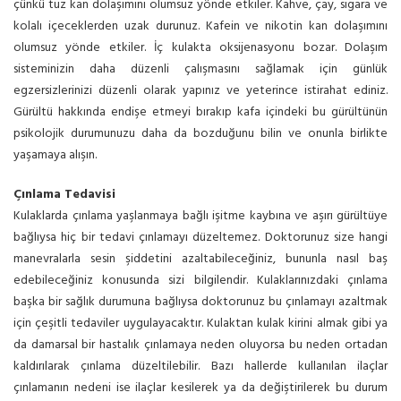
çünkü tuz kan dolaşımını olumsuz yönde etkiler. Kahve, çay, sigara ve
kolalı içeceklerden uzak durunuz. Kafein ve nikotin kan dolaşımını
olumsuz yönde etkiler. İç kulakta oksijenasyonu bozar. Dolaşım
sisteminizin daha düzenli çalışmasını sağlamak için günlük
egzersizlerinizi düzenli olarak yapınız ve yeterince istirahat ediniz.
Gürültü hakkında endişe etmeyi bırakıp kafa içindeki bu gürültünün
psikolojik durumunuzu daha da bozduğunu bilin ve onunla birlikte
yaşamaya alışın.
Çınlama Tedavisi
Kulaklarda çınlama yaşlanmaya bağlı işitme kaybına ve aşırı gürültüye
bağlıysa hiç bir tedavi çınlamayı düzeltemez. Doktorunuz size hangi
manevralarla sesin şiddetini azaltabileceğiniz, bununla nasıl baş
edebileceğiniz konusunda sizi bilgilendir. Kulaklarınızdaki çınlama
başka bir sağlık durumuna bağlıysa doktorunuz bu çınlamayı azaltmak
için çeşitli tedaviler uygulayacaktır. Kulaktan kulak kirini almak gibi ya
da damarsal bir hastalık çınlamaya neden oluyorsa bu neden ortadan
kaldırılarak çınlama düzeltilebilir. Bazı hallerde kullanılan ilaçlar
çınlamanın nedeni ise ilaçlar kesilerek ya da değiştirilerek bu durum