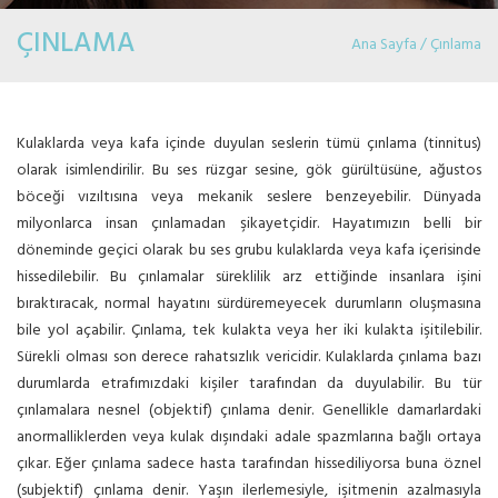
ÇINLAMA
Ana Sayfa / Çınlama
Kulaklarda veya kafa içinde duyulan seslerin tümü çınlama (tinnitus)
olarak isimlendirilir. Bu ses rüzgar sesine, gök gürültüsüne, ağustos
böceği vızıltısına veya mekanik seslere benzeyebilir. Dünyada
milyonlarca insan çınlamadan şikayetçidir. Hayatımızın belli bir
döneminde geçici olarak bu ses grubu kulaklarda veya kafa içerisinde
hissedilebilir. Bu çınlamalar süreklilik arz ettiğinde insanlara işini
bıraktıracak, normal hayatını sürdüremeyecek durumların oluşmasına
bile yol açabilir. Çınlama, tek kulakta veya her iki kulakta işitilebilir.
Sürekli olması son derece rahatsızlık vericidir. Kulaklarda çınlama bazı
durumlarda etrafımızdaki kişiler tarafından da duyulabilir. Bu tür
çınlamalara nesnel (objektif) çınlama denir. Genellikle damarlardaki
anormalliklerden veya kulak dışındaki adale spazmlarına bağlı ortaya
çıkar. Eğer çınlama sadece hasta tarafından hissediliyorsa buna öznel
(subjektif) çınlama denir. Yaşın ilerlemesiyle, işitmenin azalmasıyla