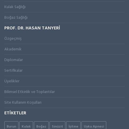
Kulak Sağlığı
Boğaz Sağlığı
PROF. DR. HASAN TANYERİ
Özgeçmiş
Akademik
Diplomalar
Sertifikalar
Üyelikler
Bilimsel Etkinlik ve Toplantılar
Site Kullanım Koşulları
ETİKETLER
Burun
Kulak
Boğaz
Sinüzit
İşitme
Uyku Apnesi