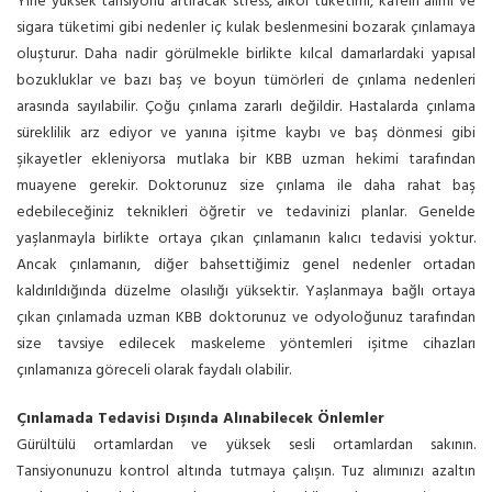
Yine yüksek tansiyonu artıracak stress, alkol tüketimi, kafein alımı ve
sigara tüketimi gibi nedenler iç kulak beslenmesini bozarak çınlamaya
oluşturur. Daha nadir görülmekle birlikte kılcal damarlardaki yapısal
bozukluklar ve bazı baş ve boyun tümörleri de çınlama nedenleri
arasında sayılabilir. Çoğu çınlama zararlı değildir. Hastalarda çınlama
süreklilik arz ediyor ve yanına işitme kaybı ve baş dönmesi gibi
şikayetler ekleniyorsa mutlaka bir KBB uzman hekimi tarafından
muayene gerekir. Doktorunuz size çınlama ile daha rahat baş
edebileceğiniz teknikleri öğretir ve tedavinizi planlar. Genelde
yaşlanmayla birlikte ortaya çıkan çınlamanın kalıcı tedavisi yoktur.
Ancak çınlamanın, diğer bahsettiğimiz genel nedenler ortadan
kaldırıldığında düzelme olasılığı yüksektir. Yaşlanmaya bağlı ortaya
çıkan çınlamada uzman KBB doktorunuz ve odyoloğunuz tarafından
size tavsiye edilecek maskeleme yöntemleri işitme cihazları
çınlamanıza göreceli olarak faydalı olabilir.
Çınlamada Tedavisi Dışında Alınabilecek Önlemler
Gürültülü ortamlardan ve yüksek sesli ortamlardan sakının.
Tansiyonunuzu kontrol altında tutmaya çalışın. Tuz alımınızı azaltın