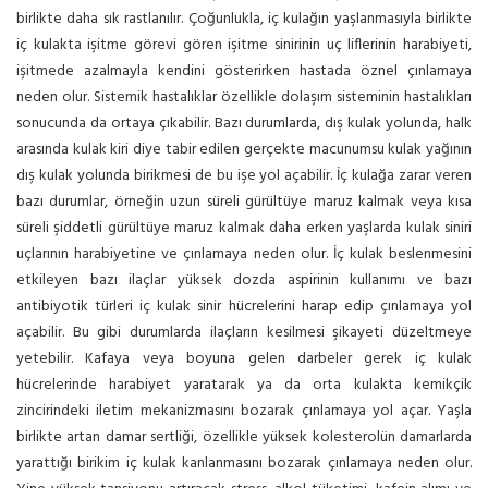
birlikte daha sık rastlanılır. Çoğunlukla, iç kulağın yaşlanmasıyla birlikte
iç kulakta işitme görevi gören işitme sinirinin uç liflerinin harabiyeti,
işitmede azalmayla kendini gösterirken hastada öznel çınlamaya
neden olur. Sistemik hastalıklar özellikle dolaşım sisteminin hastalıkları
sonucunda da ortaya çıkabilir. Bazı durumlarda, dış kulak yolunda, halk
arasında kulak kiri diye tabir edilen gerçekte macunumsu kulak yağının
dış kulak yolunda birikmesi de bu işe yol açabilir. İç kulağa zarar veren
bazı durumlar, örneğin uzun süreli gürültüye maruz kalmak veya kısa
süreli şiddetli gürültüye maruz kalmak daha erken yaşlarda kulak siniri
uçlarının harabiyetine ve çınlamaya neden olur. İç kulak beslenmesini
etkileyen bazı ilaçlar yüksek dozda aspirinin kullanımı ve bazı
antibiyotik türleri iç kulak sinir hücrelerini harap edip çınlamaya yol
açabilir. Bu gibi durumlarda ilaçların kesilmesi şikayeti düzeltmeye
yetebilir. Kafaya veya boyuna gelen darbeler gerek iç kulak
hücrelerinde harabiyet yaratarak ya da orta kulakta kemikçik
zincirindeki iletim mekanizmasını bozarak çınlamaya yol açar. Yaşla
birlikte artan damar sertliği, özellikle yüksek kolesterolün damarlarda
yarattığı birikim iç kulak kanlanmasını bozarak çınlamaya neden olur.